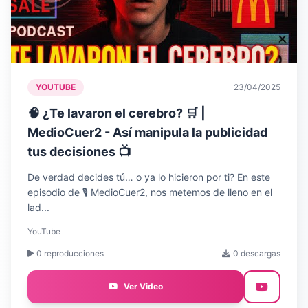
YOUTUBE
23/04/2025
🧠 ¿Te lavaron el cerebro? 🛒 |
MedioCuer2 - Así manipula la publicidad
tus decisiones 📺
De verdad decides tú… o ya lo hicieron por ti? En este
episodio de 🎙️ MedioCuer2, nos metemos de lleno en el
lad...
YouTube
0 reproducciones
0 descargas
Ver Video