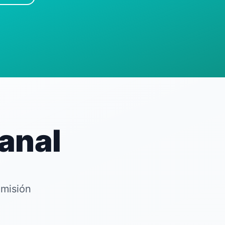
anal
emisión