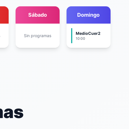
Sábado
Domingo
MedioCuer2
s
Sin programas
10:00
mas